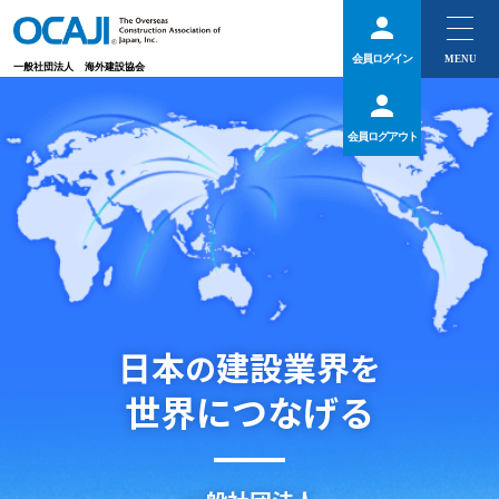
会員ログイン
一般社団法人
海外建設協会
会員ログアウト
日本
建設業界
の
を
世界につなげる