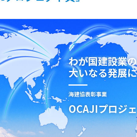
わが国建設業の
大いなる発展に
海建協表彰事業
OCAJIプロジ