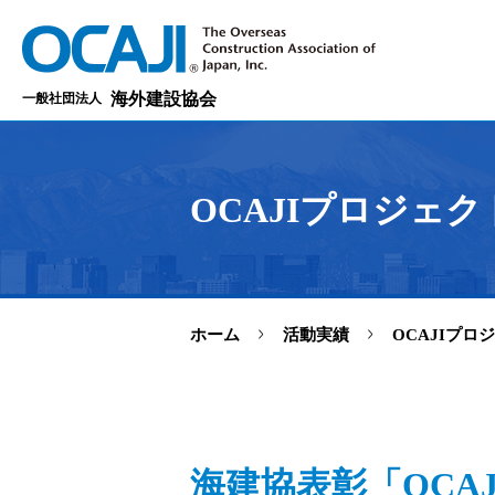
海外建設協会
一般社団法人
OCAJIプロジェク
>
>
ホーム
活動実績
OCAJIプロ
海建協表彰「OCA