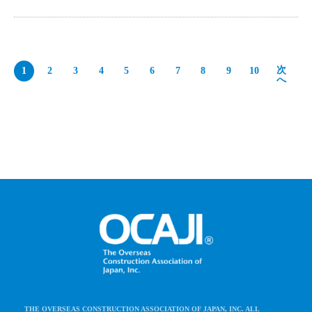
次
2
3
4
5
6
7
8
9
10
1
へ
THE OVERSEAS CONSTRUCTION ASSOCIATION OF JAPAN, INC. ALL