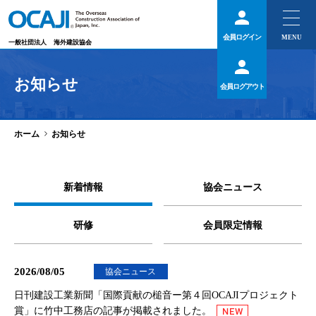
会員ログイン
一般社団法人
海外建設協会
お知らせ
会員ログアウト
>
ホーム
お知らせ
新着情報
協会ニュース
研修
会員限定情報
2026/08/05
協会ニュース
日刊建設工業新聞「国際貢献の槌音ー第４回OCAJIプロジェクト
賞」に竹中工務店の記事が掲載されました。