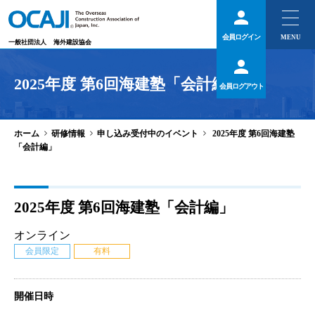
会員ログイン
一般社団法人
海外建設協会
2025年度 第6回海建塾「会計編」
会員ログアウト
>
>
>
ホーム
研修情報
申し込み受付中のイベント
2025年度 第6回海建塾
「会計編」
2025年度 第6回海建塾「会計編」
オンライン
会員限定
有料
開催日時