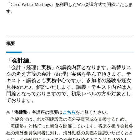
「Cisco Webex Meetings」を利用したWeb会議方式で開催いたしま
す。
概要
「会計編」
「会計（経理）実務」の講義内容となります。為替リス
クの考え方等の会計（経理）実務を学んで頂きます。テ
キスト・講義とも実務中心ですが、参加者の経験を逐次
見極めつつ、解説いたします。講義・テキスト内容は入
門編となっておりますので、初級レベルの方を対象とし
ております。
※
「海建塾」
各講座の概要は
こちら
をご覧ください。
当協会では、わが国建設業の海外要員育成を支援するため、
「海建塾」と銘打った研修を開催しています。将来を担う会員各
社の海外要員候補者に対し、海外勤務の意義を認識いただくとと
もに、海外勤務にあたっての不安を解消すること等を目的とし