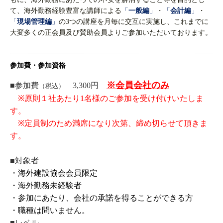
て、海外勤務経験豊富な講師による
「
一般編
」
・
「
会計編
」
・
「
現場管理編
」
の3つの講座を月毎に交互に実施し、これまでに
大変多くの正会員及び賛助会員よりご参加いただいております。
参加費・参加資格
※会員会社のみ
■参加費
3,300円
（税込）
※原則１社あたり1名様のご参加を受け付けいたしま
す。
※定員制のため満席になり次第、締め切らせて頂きま
す。
■対象者
・海外建設協会会員限定
・海外勤務未経験者
・参加にあたり、会社の承諾を得ることができる方
・職種は問いません。
■レベル