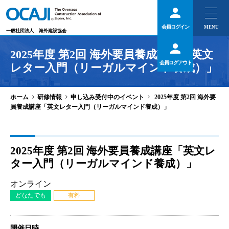
会員ログイン
一般社団法人
海外建設協会
2025年度 第2回 海外要員養成講座「英文
会員ログアウト
レター入門（リーガルマインド養成）」
>
>
>
ホーム
研修情報
申し込み受付中のイベント
2025年度 第2回 海外要
員養成講座「英文レター入門（リーガルマインド養成）」
2025年度 第2回 海外要員養成講座「英文レ
ター入門（リーガルマインド養成）」
オンライン
どなたでも
有料
開催日時