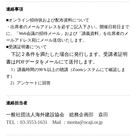
連絡事項
■オンライン招待状および配布資料について
・出席者のメールアドレスを必ずご記入下さい。開催日前日まで
に、「Web会議の招待メール」および「講義資料」を出席者のメ
ールアドレス宛にメール送信いたします。
■受講証明書について
下記２条件を満たした場合に発行します。受講者証明
書は
PDF
データをメールにて送付します。
1）講義
時間の90％以上の聴講（
Zoom
システムにて確認しま
す）
2）
アンケートに回答
連絡担当者
一般社団法人海外建設協会 総務企画
部 森田
TEL：03-3553-1631 Mail ：morita@ocaji.or.jp