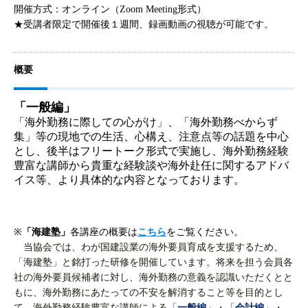
開催方式：オンライン（Zoom Meeting形式）
★
受講者限定で開催後１週間、録画動画の視聴が可能です。
概要
「一般編」
「海外勤務に際しての心がけ」、「海外勤務べからず
集」等の現地での生活、心構え、注意点等の話題を中心
とし、後半はフリートーク形式で実施し、海外勤務経験
豊富な講師から貴重な経験談や海外赴任に関するアドバ
イス等、より具体的な内容となっております。
※
「海建塾」
各講座の概要は
こちら
をご覧ください。
当協会では、わが国建設業の海外要員育成を支援するため、
「海建塾」と銘打った研修を開催しています。将来を担う会員各
社の海外要員候補者に対し、海外勤務の意義を認識いただくとと
もに、海外勤務にあたっての不安を解消すること等を目的とし
て、海外勤務経験豊富な講師による
「
一般編
」
・
「
会計編
」
・