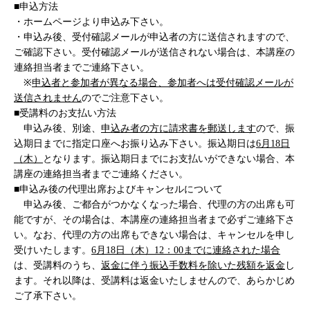
■申込方法
・ホームページより申込み下さい。
・申込み後、受付確認メールが申込者の方に送信されますので、
ご確認下さい。受付確認メールが送信されない場合は、本講座の
連絡担当者までご連絡下さい。
※
申込者と参加者が異なる場合、参加者へは受付確認メールが
送信されません
のでご注意下さい。
■受講料のお支払い方法
申込み後、別途、
申込み者の方に請求書を郵送します
ので、振
込期日までに指定口座へお振り込み下さい。振込期日は
6月18日
（木）
となります。振込期日までにお支払いができない場合、本
講座の連絡担当者までご連絡ください。
■申込み後の代理出席およびキャンセルについて
申込み後、ご都合がつかなくなった場合、代理の方の出席も可
能ですが、その場合は、本講座の連絡担当者まで必ずご連絡下さ
い。なお、代理の方の出席もできない場合は、キャンセルを申し
受けいたします。
6月18日（木）12：00までに連絡された場合
は、受講料のうち、
返金に伴う振込手数料を除いた残額を返金
し
ます。それ以降は、受講料は返金いたしませんので、あらかじめ
ご了承下さい。