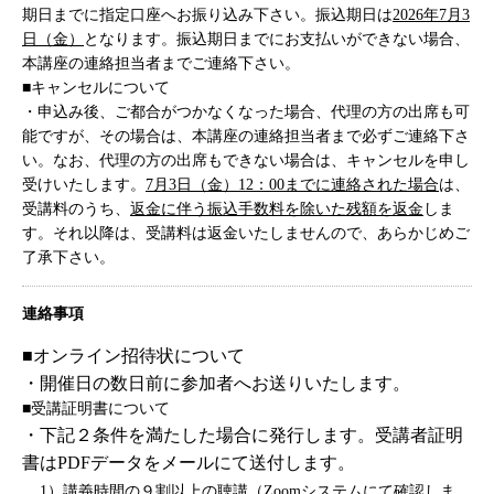
期日までに指定口座へお振り込み下さい。振込期日は
2026年7月3
日（金）
となります。振込期日までにお支払いができない場合、
本講座の連絡担当者までご連絡下さい。
■キャンセルについて
・申込み後、ご都合がつかなくなった場合、代理の方の出席も可
能ですが、その場合は、本講座の連絡担当者まで必ずご連絡下さ
い。なお、代理の方の出席もできない場合は、キャンセルを申し
受けいたします。
7月3日（金）12：00までに連絡された場合
は、
受講料のうち、
返金に伴う振込手数料を除いた残額を返金
しま
す。それ以降は、受講料は返金いたしませんので、あらかじめご
了承下さい。
連絡事項
■オンライン招待状について
・開催日の数日前に参加者へお送りいたします。
■受講証明書について
・下記２条件を満たした場合に発行します。受講者証明
書は
PDF
データをメールにて送付します。
1）
講義
時間の９割以上の聴講（
Zoom
システムにて確認しま