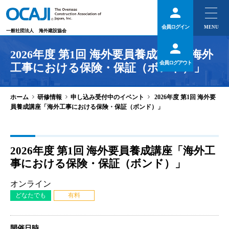
会員ログイン
一般社団法人
海外建設協会
2026年度 第1回 海外要員養成講座「海外
会員ログアウト
工事における保険・保証（ボンド）」
>
>
>
ホーム
研修情報
申し込み受付中のイベント
2026年度 第1回 海外要
員養成講座「海外工事における保険・保証（ボンド）」
2026年度 第1回 海外要員養成講座「海外工
事における保険・保証（ボンド）」
オンライン
どなたでも
有料
開催日時